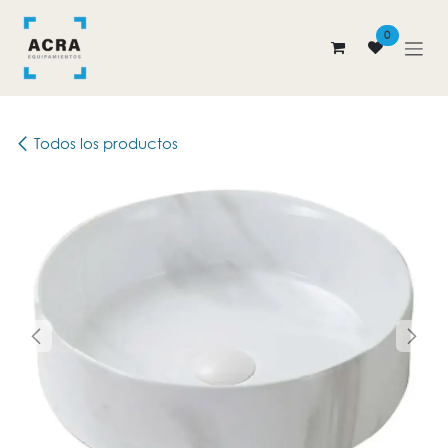
Ir al contenido
0
Todos los productos