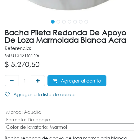
Bacha Pileta Redonda De Apoyo
De Loza Marmolada Blanca Acra
Referencia:
MLU1342152126
$
5.270,50
Agregar al carrito
Agregar a la lista de deseos
Marca
:
Aqualía
Formato
:
De apoyo
Color de lavatorio
:
Marmol
Bacha redonda de apoyo de loza marmolada blanca.