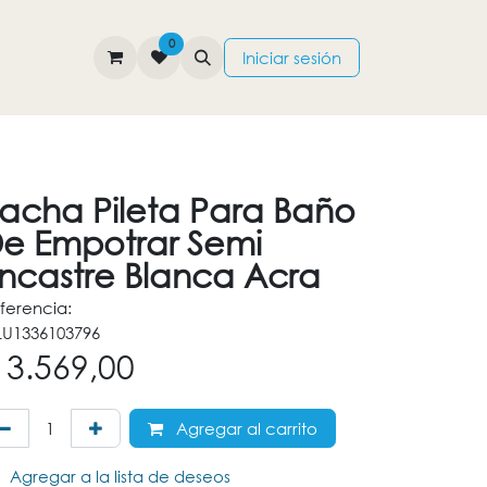
0
TIENDA
CONTÁCTENOS
Iniciar sesión
acha Pileta Para Baño
e Empotrar Semi
ncastre Blanca Acra
ferencia:
U1336103796
$
3.569,00
Agregar al carrito
Agregar a la lista de deseos