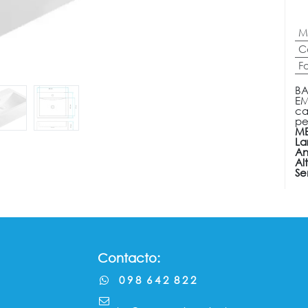
M
C
F
BA
EM
ca
pe
ME
La
An
Al
Se
Contacto:
0 9 8 6 4 2 8 2 2