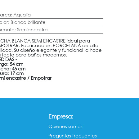
arca
:
Aqualía
olor
:
Blanco brillante
ormato
:
Semiencastre
CHA BLANCA SEMI ENCASTRE ideal para
POTRAR. Fabricada en PORCELANA de alta
lidad. Su diseño elegante y funcional la hace
rfecta para baños modernos.
DIDAS -
rgo: 54 cm
cho: 45 cm
tura: 17 cm
mi encastre / Empotrar
:
Empresa
Quiénes somos​​
Preguntas frecuentes