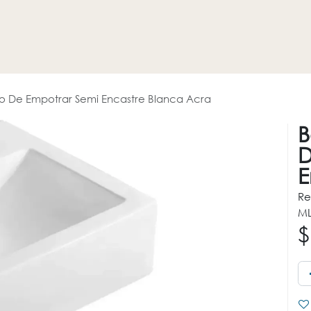
HOGAR
REVESTIMIENTOS
PROMOCIONES
OTROS
o De Empotrar Semi Encastre Blanca Acra
B
D
E
Re
ML