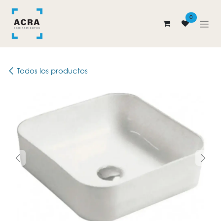
Ir al contenido
0
Todos los productos